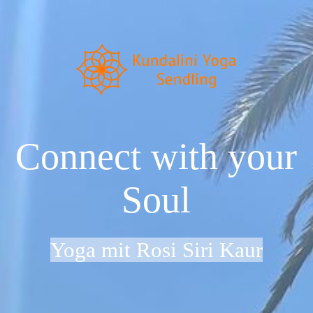
Startseite
Neu im Kundalini Yoga?
Connect with your
Über uns
Soul
Preise & Zeiten
Yoga mit Rosi Siri Kaur
Dein Weg zu uns