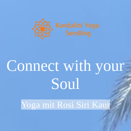
Startseite
Neu im Kundalini Yoga?
Connect with your
Über uns
Soul
Preise & Zeiten
Yoga mit Rosi Siri Kaur
Dein Weg zu uns