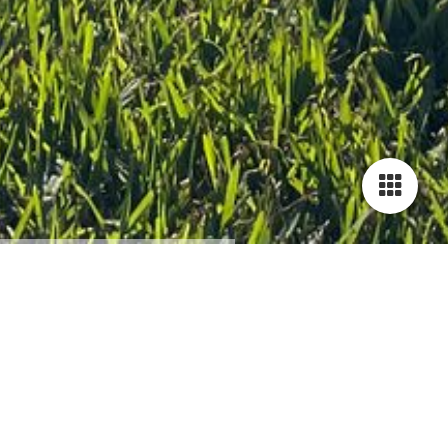
Cookie-Einstellungen
Diese Webseite verwendet Cookies, um Besuchern ein optimales
Nutzererlebnis zu bieten. Bestimmte Inhalte von Drittanbietern werden
nur angezeigt, wenn die entsprechende Option aktiviert ist. Die
Datenverarbeitung kann dann auch in einem Drittland erfolgen.
Weitere Informationen hierzu in der Datenschutzerklärung.
Dein Weg zu uns
Technisch notwendige
Diese Cookies sind zum Betrieb der Webseite notwendig, z.B. zum
Schutz vor Hackerangriffen und zur Gewährleistung eines
konsistenten und der Nachfrage angepassten Erscheinungsbilds der
Kundalini Yoga Sendling
│
Karwendelstraße 34