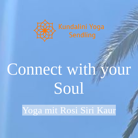
Startseite
Neu im Kundalini Yoga?
Connect with your
Über uns
Soul
Preise & Zeiten
Yoga mit Rosi Siri Kaur
Dein Weg zu uns