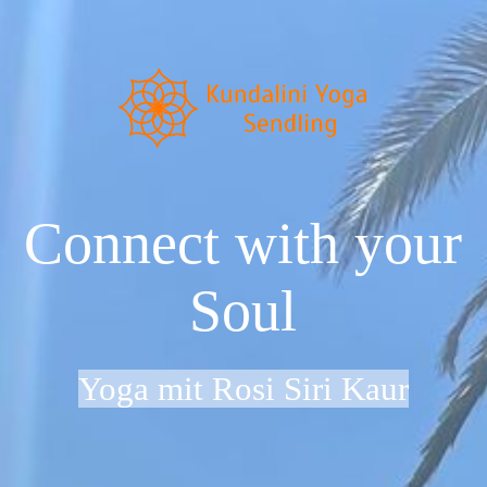
Startseite
Neu im Kundalini Yoga?
Connect with your
Über uns
Soul
Preise & Zeiten
Yoga mit Rosi Siri Kaur
Dein Weg zu uns